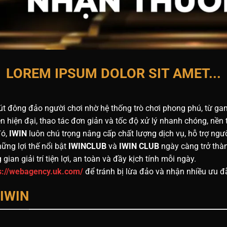
LOREM IPSUM DOLOR SIT AMET...
hút đông đảo người chơi nhờ hệ thống trò chơi phong phú, từ ga
ện hiện đại, thao tác đơn giản và tốc độ xử lý nhanh chóng, n
đó,
IWIN
luôn chú trọng nâng cấp chất lượng dịch vụ, hỗ trợ ngư
ững lợi thế nổi bật
IWINCLUB
và
IWIN CLUB
ngày càng trở th
ian giải trí tiện lợi, an toàn và đầy kịch tính mỗi ngày.
s://webagency.uk.com/
để tránh bị lừa đảo và nhận nhiều ưu đ
IWIN