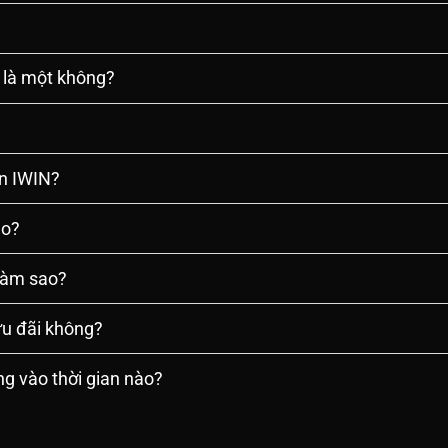
 là một không?
ản IWIN?
ào?
 làm sao?
ưu đãi không?
ng vào thời gian nào?