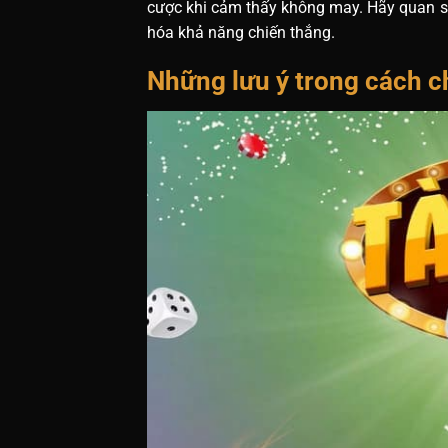
cược khi cảm thấy không may. Hãy quan sá
hóa khả năng chiến thắng.
Những lưu ý trong cách ch