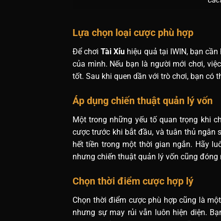
Cách
Lựa chọn loại cược phù hợp
Để chơi
Tài Xỉu
hiệu quả tại IWIN, bạn cần 
của mình. Nếu bạn là người mới chơi, việ
tốt. Sau khi quen dần với trò chơi, bạn có
Áp dụng chiến thuật quản lý vốn
Một trong những yếu tố quan trọng khi c
cược trước khi bắt đầu, và tuân thủ ngân 
hết tiền trong một thời gian ngắn. Hãy lu
nhưng chiến thuật quản lý vốn cũng đóng 
Chọn thời điểm cược hợp lý
Chọn thời điểm cược phù hợp cũng là một
nhưng sự may rủi vẫn luôn hiện diện. Bạn