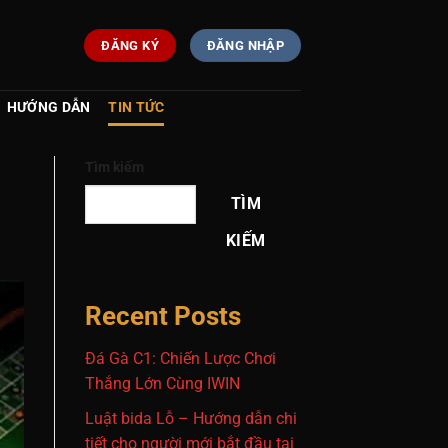
ĐĂNG KÝ
ĐĂNG NHẬP
HƯỚNG DẪN
TIN TỨC
Tìm kiếm
TÌM
KIẾM
Recent Posts
Đá Gà C1: Chiến Lược Chơi
Thắng Lớn Cùng IWIN
Luật bida Lỗ – Hướng dẫn chi
tiết cho người mới bắt đầu tại