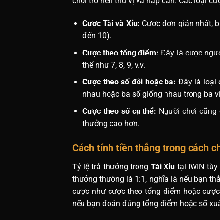
chơi trở nên thú vị và hấp dẫn. Các loại cư
Cược Tài và Xỉu:
Cược đơn giản nhất, bạ
đến 10).
Cược theo tổng điểm:
Đây là cược người
thể như 7, 8, 9, v.v.
Cược theo số đôi hoặc ba:
Đây là loại
nhau hoặc ba số giống nhau trong ba vi
Cược theo số cụ thể:
Người chơi cũng có
thưởng cao hơn.
Cách tính tiền thắng trong cách ch
Tỷ lệ trả thưởng trong
Tài Xỉu
tại IWIN tùy 
thưởng thường là 1:1, nghĩa là nếu bạn thắ
cược như cược theo tổng điểm hoặc cược th
nếu bạn đoán đúng tổng điểm hoặc số xuấ