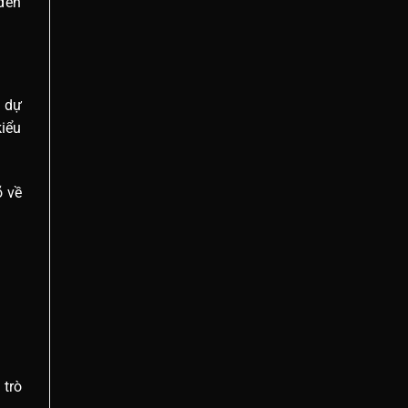
 đến
à dự
kiểu
õ về
 trò