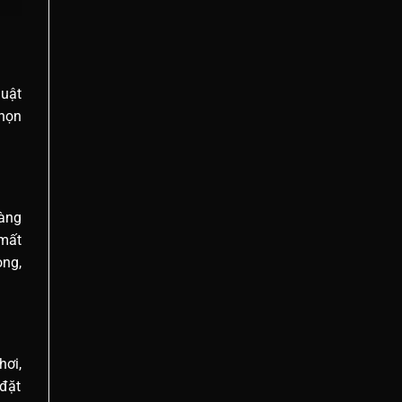
huật
chọn
sàng
 mất
ọng,
hơi,
 đặt