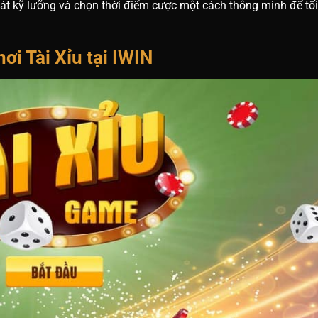
t kỹ lưỡng và chọn thời điểm cược một cách thông minh để tố
ơi Tài Xỉu tại IWIN