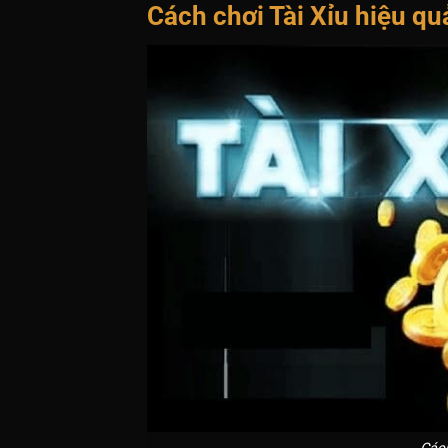
Cách chơi Tài Xỉu hiệu qu