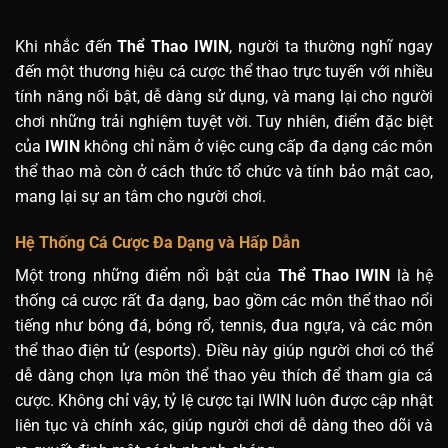
Khi nhắc đến
Thể Thao IWIN
, người ta thường nghĩ ngay
đến một thương hiệu cá cược thể thao trực tuyến với nhiều
tính năng nổi bật, dễ dàng sử dụng, và mang lại cho người
chơi những trải nghiệm tuyệt vời. Tuy nhiên, điểm đặc biệt
của
IWIN
không chỉ nằm ở việc cung cấp đa dạng các môn
thể thao mà còn ở cách thức tổ chức và tính bảo mật cao,
mang lại sự an tâm cho người chơi.
Hệ Thống Cá Cược Đa Dạng và Hấp Dẫn
Một trong những điểm nổi bật của
Thể Thao IWIN
là hệ
thống cá cược rất đa dạng, bao gồm các môn thể thao nổi
tiếng như bóng đá, bóng rổ, tennis, đua ngựa, và các môn
thể thao điện tử (esports). Điều này giúp người chơi có thể
dễ dàng chọn lựa môn thể thao yêu thích để tham gia cá
cược. Không chỉ vậy, tỷ lệ cược tại IWIN luôn được cập nhật
liên tục và chính xác, giúp người chơi dễ dàng theo dõi và