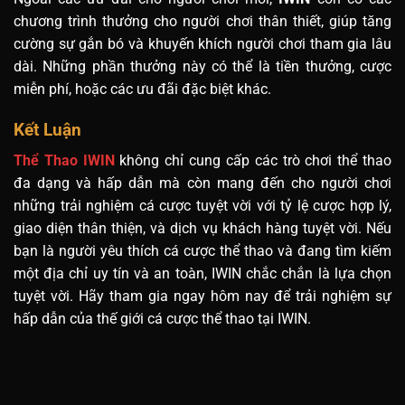
chương trình thưởng cho người chơi thân thiết, giúp tăng
cường sự gắn bó và khuyến khích người chơi tham gia lâu
dài. Những phần thưởng này có thể là tiền thưởng, cược
miễn phí, hoặc các ưu đãi đặc biệt khác.
Kết Luận
Thể Thao IWIN
không chỉ cung cấp các trò chơi thể thao
đa dạng và hấp dẫn mà còn mang đến cho người chơi
những trải nghiệm cá cược tuyệt vời với tỷ lệ cược hợp lý,
giao diện thân thiện, và dịch vụ khách hàng tuyệt vời. Nếu
bạn là người yêu thích cá cược thể thao và đang tìm kiếm
một địa chỉ uy tín và an toàn, IWIN chắc chắn là lựa chọn
tuyệt vời. Hãy tham gia ngay hôm nay để trải nghiệm sự
hấp dẫn của thế giới cá cược thể thao tại IWIN.