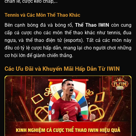
chẵn lẻ, cược kèo chấp,…
Tennis và Các Môn Thể Thao Khác
Bên cạnh bóng đá và bóng rổ,
Thể Thao IWIN
còn cung
cấp cá cược cho các môn thể thao khác như tennis, đua
ngựa, và thể thao điện tử (esports). Tất cả các môn này
đều có tỷ lệ cược hấp dẫn, mang lại cho người chơi những
cơ hội lớn để giành chiến thắng.
Các Ưu Đãi và Khuyến Mãi Hấp Dẫn Từ IWIN