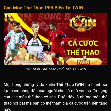
Các Môn Thể Thao Phổ Biến Tại IWIN
Các Môn Thể Thao Phổ Biến Tại IWIN
Một trong những lý do khiến
Thể Thao IWIN
trở thành sự
lựa chọn hàng đầu của người chơi là nhờ vào sự đa dạng
của các môn thể thao có sẵn. Dưới đây là những môn thể
thao nổi bật mà bạn có thể tham gia cá cược trên nền tảng
này.