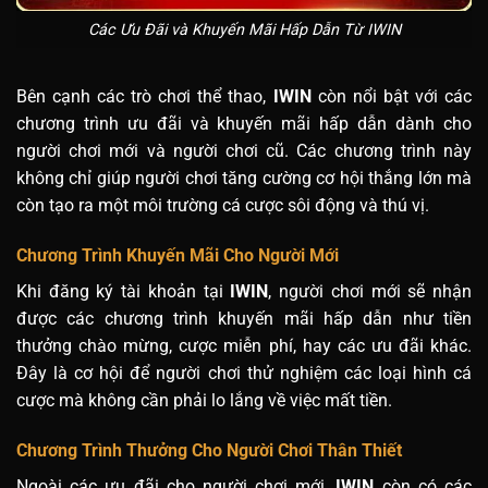
Các Ưu Đãi và Khuyến Mãi Hấp Dẫn Từ IWIN
Bên cạnh các trò chơi thể thao,
IWIN
còn nổi bật với các
chương trình ưu đãi và khuyến mãi hấp dẫn dành cho
người chơi mới và người chơi cũ. Các chương trình này
không chỉ giúp người chơi tăng cường cơ hội thắng lớn mà
còn tạo ra một môi trường cá cược sôi động và thú vị.
Chương Trình Khuyến Mãi Cho Người Mới
Khi đăng ký tài khoản tại
IWIN
, người chơi mới sẽ nhận
được các chương trình khuyến mãi hấp dẫn như tiền
thưởng chào mừng, cược miễn phí, hay các ưu đãi khác.
Đây là cơ hội để người chơi thử nghiệm các loại hình cá
cược mà không cần phải lo lắng về việc mất tiền.
Chương Trình Thưởng Cho Người Chơi Thân Thiết
Ngoài các ưu đãi cho người chơi mới,
IWIN
còn có các