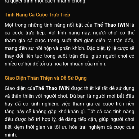
ra quyết định một cách nhanh chóng.
Tính Năng Cá Cược Trực Tiếp
Một trong những tính năng nổi bật của
Thể Thao IWIN
là
cá cược trực tiếp. Với tính năng này, người chơi có thể
tham gia cá cược trong suốt thời gian diễn ra trận đấu,
mang đến sự hồi hộp và phấn khích. Đặc biệt, tỷ lệ cược sẽ
thay đổi liên tục trong suốt trận đấu, giúp người chơi có
nhiều cơ hội để tối ưu hóa lợi nhuận của mình.
Giao Diện Thân Thiện và Dễ Sử Dụng
Giao diện của
Thể Thao IWIN
được thiết kế rất dễ sử dụng
và thân thiện với người chơi. Dù bạn là người mới bắt đầu
hay đã có kinh nghiệm, việc tham gia cá cược trên nền
tảng này sẽ không gặp khó khăn gì. Tất cả các tính năng
đều được bố trí hợp lý, dễ dàng tiếp cận, giúp người chơi
tiết kiệm thời gian và tối ưu hóa trải nghiệm cá cược của
mình.