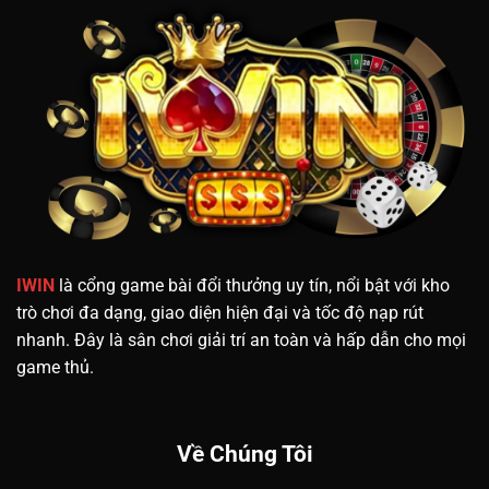
IWIN
là cổng game bài đổi thưởng uy tín, nổi bật với kho
trò chơi đa dạng, giao diện hiện đại và tốc độ nạp rút
nhanh. Đây là sân chơi giải trí an toàn và hấp dẫn cho mọi
game thủ.
Về Chúng Tôi