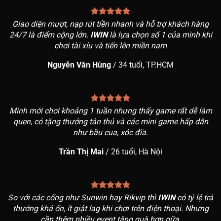
Giao diện mượt, nạp rút tiền nhanh và hỗ trợ khách hàng
24/7 là điểm cộng lớn.
IWIN
là lựa chọn số 1 của mình khi
chơi tài xỉu và tiến lên miền nam
Nguyễn Văn Hùng
/
34 tuổi, TP.HCM
Mình mới chơi khoảng 1 tuần nhưng thấy game rất dễ làm
quen, có tặng thưởng tân thủ và các mini game hấp dẫn
như bầu cua, xóc đĩa.
Trần Thị Mai
/
26 tuổi, Hà Nội
So với các cổng như Sunwin hay Rikvip thì
IWIN
có tỷ lệ trả
thưởng khá ổn, ít giật lag khi chơi trên điện thoại. Nhưng
cần thêm nhiều event tặng quà hơn nữa.