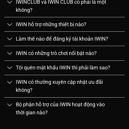
IWINCLUB và IWIN CLUB có phải là một
không?
IWIN hỗ trợ những thiết bị nào?
Làm thế nào để đăng ký tài khoản IWIN?
IWIN có những trò chơi nổi bật nào?
Tôi quên mật khẩu IWIN thì phải làm sao?
IWIN có thường xuyên cập nhật ưu đãi
không?
Bộ phận hỗ trợ của IWIN hoạt động vào
thời gian nào?