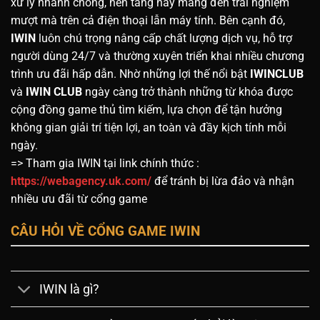
xử lý nhanh chóng, nền tảng này mang đến trải nghiệm
mượt mà trên cả điện thoại lẫn máy tính. Bên cạnh đó,
IWIN
luôn chú trọng nâng cấp chất lượng dịch vụ, hỗ trợ
người dùng 24/7 và thường xuyên triển khai nhiều chương
trình ưu đãi hấp dẫn. Nhờ những lợi thế nổi bật
IWINCLUB
và
IWIN CLUB
ngày càng trở thành những từ khóa được
cộng đồng game thủ tìm kiếm, lựa chọn để tận hưởng
không gian giải trí tiện lợi, an toàn và đầy kịch tính mỗi
ngày.
=> Tham gia IWIN tại link chính thức :
https://webagency.uk.com/
để tránh bị lừa đảo và nhận
nhiều ưu đãi từ cổng game
CÂU HỎI VỀ CỔNG GAME IWIN
IWIN là gì?