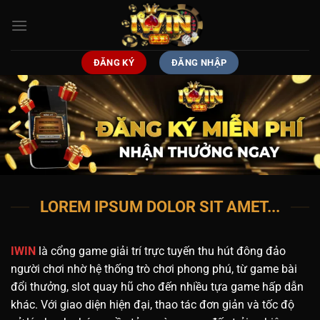
Chuyển
đến
nội
dung
ĐĂNG KÝ
ĐĂNG NHẬP
LOREM IPSUM DOLOR SIT AMET...
IWIN
là cổng game giải trí trực tuyến thu hút đông đảo
người chơi nhờ hệ thống trò chơi phong phú, từ game bài
đổi thưởng, slot quay hũ cho đến nhiều tựa game hấp dẫn
khác. Với giao diện hiện đại, thao tác đơn giản và tốc độ